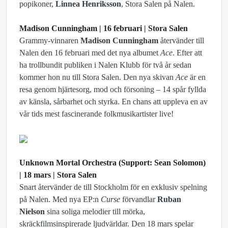
popikoner,
Linnea Henriksson
, Stora Salen på Nalen.
Madison Cunningham | 16 februari | Stora Salen
Grammy-vinnaren
Madison Cunningham
återvänder till
Nalen den 16 februari med det nya albumet
Ace
. Efter att
ha trollbundit publiken i Nalen Klubb för två år sedan
kommer hon nu till Stora Salen. Den nya skivan
Ace
är en
resa genom hjärtesorg, mod och försoning – 14 spår fyllda
av känsla, sårbarhet och styrka. En chans att uppleva en av
vår tids mest fascinerande folkmusikartister live!
Unknown Mortal Orchestra (Support: Sean Solomon)
| 18 mars | Stora Salen
Snart återvänder de till Stockholm för en exklusiv spelning
på Nalen. Med nya EP:n
Curse
förvandlar
Ruban
Nielson
sina soliga melodier till mörka,
skräckfilmsinspirerade ljudvärldar. Den 18 mars spelar