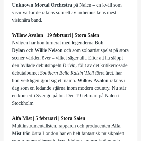
Unknown Mortal Orchestra
på Nalen – en kväll som
visar varför de räknas som ett av indiemusikens mest
visionära band.
Willow Avalon | 19 februari | Stora Salen
Nyligen har hon turnerat med legenderna
Bob
Dylan
och
Willie Nelson
och som soloartist spelat på stora
scener världen över – vilket säger allt. Efter att ha släppt
den hyllade debutsingeln
Drivin
, följt av det kritikerrosade
debutalbumet
Southern Belle Raisin’ Hell
förra året, har
hon verkligen gjort sig ett namn.
Willow Avalon
räknas i
dag som en ledande stjärna inom modern country. Nu står
en konsert i Sverige på tur. Den 19 februari på Nalen i
Stockholm.
Alfa Mist | 5 februari | Stora Salen
Multiinstrumentalisten, rapparen och producenten
Alfa
Mist
från östra London har en helt fantastisk musikpalett
som rymmer alternativ jazz, hiphop, improvisation och