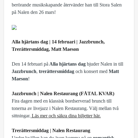
berörande musikskapande återvänder han till Stora Salen
på Nalen den 26 mars!
Alla hjärtans dag | 14 februari | Jazzbrunch,
Trerättersmiddag, Matt Maeson
Den 14 februari på
Alla hjärtans dag
bjuder Nalen in till
Jazzbrunch
,
trerättersmiddag
och konsert med
Matt
Maeson
!
Jazzbrunch | Nalen Restaurang (FÅTAL KVAR)
Fira dagen med en klassisk bordserverad brunch till
tonerna av livejazz i Nalen Restaurang. Välj mellan två
sittningar.
Läs mer och säkra dina biljetter här.
Trerättersmiddag | Nalen Restaurang
Under kvällen kan du även komma på en
romantisk