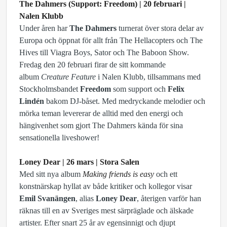
The Dahmers (Support: Freedom) | 20 februari |
Nalen Klubb
Under åren har
The Dahmers
turnerat över stora delar av
Europa och öppnat för allt från The Hellacopters och The
Hives till Viagra Boys, Sator och The Baboon Show.
Fredag den 20 februari firar de sitt kommande
album
Creature Feature
i Nalen Klubb, tillsammans med
Stockholmsbandet
Freedom
som support och
Felix
Lindén
bakom DJ-båset. Med medryckande melodier och
mörka teman levererar de alltid med den energi och
hängivenhet som gjort The Dahmers kända för sina
sensationella liveshower!
Loney Dear | 26 mars | Stora Salen
Med sitt nya album
Making friends is easy
och ett
konstnärskap hyllat av både kritiker och kollegor visar
Emil Svanängen
, alias
Loney Dear
, återigen varför han
räknas till en av Sveriges mest särpräglade och älskade
artister. Efter snart 25 år av egensinnigt och djupt