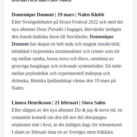
Domenique Dumont | 19 mars | Nalen Klubb
Efter Sverigedebuten på Hosoi Festival 2022 och med det
nya albumet
Deux Paradis
i bagaget, återvänder äntligen
den fransk-baltiska duon till Stockholm.
Domenique
Dumont
har skapat en helt unik och magisk musikvärld,
inbäddad i hypnotiska trummaskiner och rytmer som rör
sig mellan samba, bossa nova och disco, omslutna av
grooviga basgångar och svävande syntmelodier. Ett möte
mellan psykedelisk och experimentell indiepop och
drömska, filmiska ljudlandskap väntas den 19 mars på
Nalen.
Linnea Henriksson | 21 februari | Stora Salen
Efter släppet av det nya albumet
Du & jag & mera tid
, en
romantisk komedi om den till stor del obesjungna
relationen mitt i livet, är det äntligen dags för releaseturné.
I slutet av februari intar en av Sveriges mest folkkära